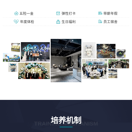
五险一金
弹性打卡
带薪年假
年度体检
生日福利
员工宿舍
培养机制
TRAINING MECHANISM