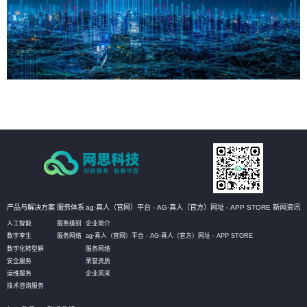
产品与解决方案
服务体系
ag·真人（官网）平台 - AG·真人（官方）网址 - APP STORE
新闻资讯
人工智能
服务级别
企业简介
数字孪生
服务网络
ag·真人（官网）平台 - AG·真人（官方）网址 - APP STORE
数字化转型解
服务网络
安全服务
荣誉资质
运维服务
企业风采
技术咨询服务