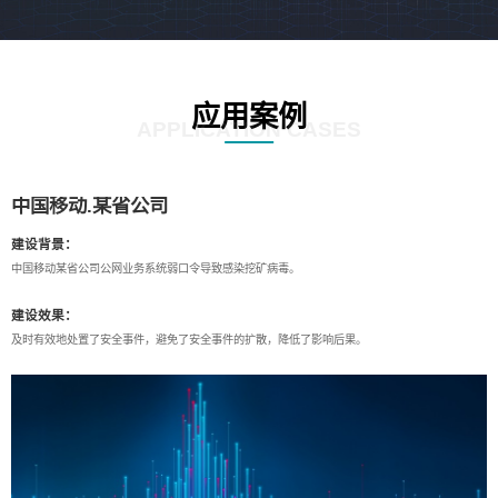
应用案例
APPLICATION CASES
中国移动.某省公司
建设背景：
中国移动某省公司公网业务系统弱口令导致感染挖矿病毒。
建设效果：
及时有效地处置了安全事件，避免了安全事件的扩散，降低了影响后果。