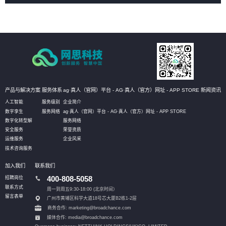
产品与解决方案
服务体系
ag·真人（官网）平台 - AG·真人（官方）网址 - APP STORE
新闻资讯
人工智能
服务级别
企业简介
数字孪生
服务网络
ag·真人（官网）平台 - AG·真人（官方）网址 - APP STORE
数字化转型解
服务网络
安全服务
荣誉资质
运维服务
企业风采
技术咨询服务
加入我们
联系我们
招聘岗位
400-808-5058
联系方式
周一到周五9:30-18:00 (北京时间）
留言表单
广州市黄埔区科学大道18号芯大厦B2栋1-2层
商务合作: marketing@broadchance.com
媒体合作: media@broadchance.com