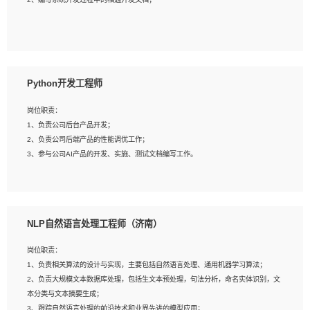
4、有较强的系统需求分析、文档编写能力、沟通能力；
5、具备与多团队合作的经验，良好团队协作精神；
岗位要求：
1、全日制本科及以上学历，计算机相关专业毕业，一年以上前端开发工作经验；
2、熟练掌握HTML、CSS、JavaScript等web相关技术；
Python开发工程师
3、熟悉react/vue/angular任何一种前端框架，熟悉react优先；
4、熟悉webpack配置和git操作；
岗位职责：
5、善于沟通，具有团队意识；
1、负责公司后台产品开发；
2、负责公司后端产品的性能调优工作；
3、参与公司AI产品的开发、实施、测试文档编写工作。
岗位要求:
1、计算机相关专业，本科及以上学历，2年以上后端开发经验，有过运营商项目经
NLP自然语言处理工程师（济南）
验的更佳；
2、熟练python编程语言，熟悉服务端开发流程，熟悉常见的算法和数据结构；
岗位职责：
3、熟悉数据库开发，熟悉Mysql、Oracle、MongoDb数据库应用开发其中一种；
1、负责相关算法的设计与实现，主要包括自然语言处理、通用机器学习算法；
4、熟悉Python Wed框架（Django/Flask...）代码能力优秀，熟悉编码规范和具备
2、负责大规模文本数据库处理，包括生文本预处理，句法分析，命名实体识别，文
良好的文档编写能力）；
本分类与文本摘要生成；
5、沟通表达能力强，具备团队协作能力。
3、跟踪自然语言处理的前沿技术和业界先进的模型应用；