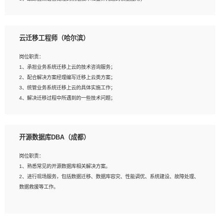
4、负责问答系统的搭建和知识图谱的建立；
云迁移工程师（哈尔滨）
岗位要求：
1、1年及以上自然语言处理方向研究或工作经验，统招本科及以上学历；
岗位职责：
2、熟悉tensorflow，keras，pytorch等常规深度学习框架，快速根据客户需求实现
1、承担业务系统迁移上云的技术咨询服务；
有效的模型；
2、配合解决方案经理编写迁移上云类方案；
3、熟悉掌握至少一种编程语言，如：Python，Java；
3、统管业务系统迁移上云的具体实施工作；
4、 熟悉NLP相关算法与实现；
4、解决迁移过程中所遇到的一些技术问题；
5、至少有一次及以上问答系统的项目实践，熟悉问答系统全流程开发者优先；
6、有较强的问题分析和处理能力，良好的团队合作意识；
7、 参与过相关竞赛或科研项目者优先。
岗位要求：
开源数据库DBA（成都）
1、专科及以上学历，三年以上工作经验，计算机等相关专业；
2、具备常见业务系统资源评估、部署优化和故障排查的能力；
岗位职责：
3、熟悉常见操作系统、存储、网络、 IO 等相关原理；
1、熟悉常见的开源数据库相关解决方案。
4、具有迁移工具实操经验，具备P2V、V2V迁移能力；
2、进行现场服务，包括数据迁移、数据库容灾、性能调优、系统建设、故障处理、
5、熟练华为、VMware虚拟化、云计算及云存储技术；
数据救援等工作。
6、熟悉主流数据库、应用服务器、中间件部署架构和运维方法；
7、具备资源池迁移、应用及数据迁移、异构数据迁移相关经验；
8、具有HCIE/H3CIE/VMware/阿里云等云计算方向认证者优先；
岗位要求：