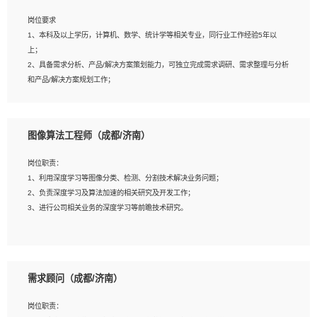
岗位要求
岗位要求：
1、本科及以上学历，计算机、数学、统计学等相关专业，同行业工作经验5年以
1、全日制统招本科及以上学历，计算机相关专业毕业，5年以上开发工作经验；
上；
2、具有扎实的java编程功底和良好的编码习惯，有分布式、多线程及高并发系统开
2、具备需求分析、产品/解决方案策划能力，可独立完成需求调研、需求整理与分析
发经验和性能调优经验尤佳；熟悉JVM调优；掌握基础中间件、基础架构方案和云
和产品/解决方案规划工作；
平台、云产品功能特性，熟练使用相关平台的功能和了解其背后实现机制；
3、逻辑缜密，对用户产品/解决方案体验敏感，对数据敏感，有产品/解决方案意
3、精通主流开发框架经验，精通一门主流开发语言；熟悉主流开源框架源码；
识，有主见，以数据为驱动，以结果为导向；
4、具有一定的大中型项目参与经验，有中间件、基础组件和框架的研发经验，具备
4、具有丰富的AI产品/解决方案解决方案经验，能够针对客户的需求，快速响应输出
研发管理流程建设经验；
图像算法工程师（成都/济南）
相关的解决方案，包括视频分析、图像识别、NLP、OCR、机器学习等；
5、熟悉Spring、Mybatis等开源框架和常用apache组件,熟悉Web服务端开发的各
5、具备AI技术背景，掌握TensorFlow、PyTorch、Spark MLlib、SK-Learn等常见
种常用框架和技术Springboot、Shiro、springcloud等；熟悉Linux常用命令和了解
岗位职责：
AI算法框架，对人脸识别、目标检测、图像识别、OCR、NLP等AI算法有深刻理
常用脚本语言，较丰富的线上系统运维经验，复杂问题排查思路清晰。
1、利用深度学习等图像分类、检测、分割技术解决业务问题；
解。具有AI平台级产品/解决方案从业经验者优先。具有大数据技术背景者优先；
2、负责深度学习及算法加速的相关研究及开发工作；
6、具备良好的客户意识与沟通能力，善于学习思考、创新与团队协作，认真负责、
3、进行公司相关业务的深度学习等前瞻技术研究。
执行力与抗压力强。
岗位要求：
1、统招本科以上学历，图形图像、计算机或数学相关专业；
需求顾问（成都/济南）
2、2年以上图像处理开发经验，熟悉python和spark开发；
3、熟练使用TensorFlow、Theano、Keras 及 Caffe 任意一种主流深度学习框架搭
岗位职责：
建深度学习系统环境；