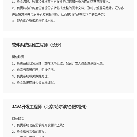
1、负责沟通、收集和分析客户方在业务监管和分析方面的运营管理需求；
4、熟悉OPENCV、HALCON等常用图像处理软件，熟练进行图像处理；
2、负责将客户的运营管理需求转化成完整的需求文档；及时了解业界趋势，汇总客
5、熟悉主流的分类算法、聚类算法和关联分析算法原理，能熟练使用神经网络算法
户反馈意见并与后台研发积极沟通，从而提升产品在市场中的竞争力；
的进行业务建模；
3、配合客户整理项目汇报材料。
6、对OCR领域有深入的研究，熟悉模型调参，压缩和整型化方法；
7、熟悉mysql、oracle、MongoDB、redis等其中一种数据库使用。
岗位要求：
软件系统运维工程师（长沙）
1、3年以上运营或解决方案的工作经验。
2、具备良好的逻辑能力、沟通能力和文字处理能力，能够从海量数据中发现关键特
岗位职责：
征，可独立提出完整的优化方案,并推动方案执行达成结果；熟练使用PPT、
1、负责系统日常运维，支撑现场运维，配合开发人员处理系统问题。
WORD、EXCEL等办公软件；
2、负责与沟通问题，汇报情况。
3、深入理解公司各项AI产品和技术信息；具有较强的文档编写能力，能独立撰写
3、负责系统相关数据处理。
PPT、方案建议书等，面试时需携带个人制作的专业PPT文件进行展示。
4、负责系统运维相关文档编写。
5、负责现场对接客户，沟通事项。
JAVA开发工程师（北京/哈尔滨/合肥/福州）
岗位要求：
1、计算机相关专业本科以上学历，1年以上软件系统运维经验。
岗位职责：
2、精通linux命令。
1、负责系统功能需求的开发测试上线；
3、熟悉oracle、mysql 数据库。
2、负责相关文档的编写；
4、善于沟通，具有良好的团队合作精神和协作能力。