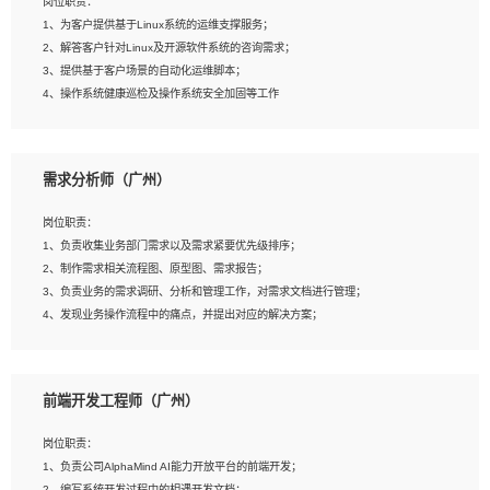
岗位职责：
4、在剪辑上会思考，有一定编导思维；
1、为客户提供基于Linux系统的运维支撑服务；
5、踏实， 勤奋，愿意在工作中不断学习，提高自我；
2、解答客户针对Linux及开源软件系统的咨询需求；
6、能与同事友好相处。
3、提供基于客户场景的自动化运维脚本；
4、操作系统健康巡检及操作系统安全加固等工作
岗位要求：
需求分析师（广州）
1、全日制本科计算机相关专业毕业，3年以上相关工作经验；
2、精通linux操作系统的运行维护，具有故障处理的能力
岗位职责：
3、熟练使用脚本语言，shell/python任一种，熟练使用Ansible
1、负责收集业务部门需求以及需求紧要优先级排序；
4、熟悉linux常见服务、中间件的基本原理、部署以及故障处理，如：Mysql、
2、制作需求相关流程图、原型图、需求报告；
Apache、Nginx、Zabbix、Kafka等
3、负责业务的需求调研、分析和管理工作，对需求文档进行管理；
5、熟悉主流虚拟化技术，如：VMware、KVM
4、发现业务操作流程中的痛点，并提出对应的解决方案；
6、具备网络方面的基础知识，熟悉常见的网络协议，如TCP/IP，转发原理，路由优
5、完成其他上级领导交予的任务和工作。
先级等
7、了解容器技术，熟悉docker或podman
8、有良好的文档编写能力和沟通能力，有RHCE证书优先
前端开发工程师（广州）
岗位要求：
1、本科以上学历，一年以上需求分析相关经验者优先；
岗位职责：
2、熟悉产品及需求规划工具，如:Axure、Xmind、MS Project等；
1、负责公司AlphaMind AI能力开放平台的前端开发；
3、具备良好的交流协调能力，有较强的责任感、工作积极主动；
2、编写系统开发过程中的相遇开发文档；