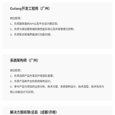
1、本科以上相关专业毕业，拥有三年以上相关数据工作经验经验。
Golang开发工程师（广州）
2、熟悉PostgreSQL、redis、MongoDB、ElasticSearch等开源数据库运维管理，
拥有开发经验优先。
岗位职责：
3、熟悉Oracle、MySQL、SQLServer中一种或多种优先。
1、负责服务端的API以及平台设计跟实现；
4、熟悉Hadoop、HBASE、Spark等大数据平台优先。
2、负责与保证服务端的高性能实现以及并发管理与控制；
5、熟悉linux或任意一种unix操作系统，如有较强操作系统侧工作经验者优先。
3、负责配合前端界面进行功能对接；
6、具备丰富的项目实施经验，较强的自我学习能力。
7、责任心强，为人友好，沟通能力强，具有良好的团队意识。
岗位要求：
1、本科及以上学历，计算机相关专业；
系统架构师（广州）
2、1年以上Golang开发工作经验，能独立完成相应项目开发；
3、基础扎实、熟悉数据结构与算法，熟悉多线程、多进程、IO复用等并发编程思维
岗位职责：
与实现，熟悉常用开源框架及设计模式；
1、负责自研产品开发及开发团队管理；
4、熟悉Golang、连接池、消息队列等组件使用、熟悉后端开发、测试、调试流程
2、负责产品和平台的系统架构设计；
跟工具使用；
3、参与产品与项目的业务分析、技术方案、系统架构设计、技术选型、技术攻关与
5、对技术有激情，喜欢钻研，能快速接受和掌握新技术，学习能力和工作责任心
核心功能设计与实现；
强，良好的沟通表达能力和团队协作能力。
4、根据业务及技术发展，做前瞻性的技术分析、研究及应用；
5、根据业务架构设计与业务需求，上接业务设计下接系统设计，编写系统概要设
计，指导技术骨干进行系统详细设计。
解决方案经理/总监（成都/济南）