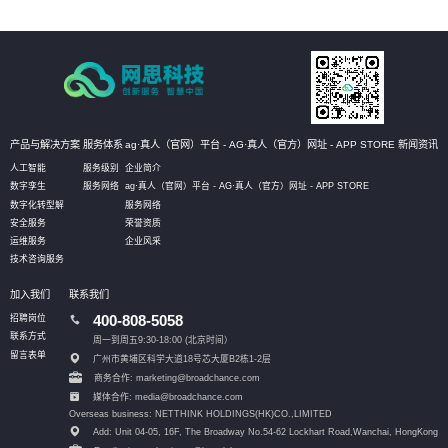
产品与解决方案
服务体系
ag·真人（官网）平台 - AG·真人（官方）网址 - APP STORE
新闻资讯
人工智能
服务级别
企业简介
数字孪生
服务网络
ag·真人（官网）平台 - AG·真人（官方）网址 - APP STORE
数字化转型解
服务网络
安全服务
荣誉资质
运维服务
企业风采
技术咨询服务
加入我们
联系我们
招聘岗位
400-808-5058
联系方式
周一到周五9:30-18:00 (北京时间）
留言表单
广州市黄埔区科学大道18号芯大厦B2栋1-2层
商务合作: marketing@broadchance.com
媒体合作: media@broadchance.com
Overseas business: NETTHINK HOLDINGS(HK)CO.,LIMITED
Add: Unit 04-05, 16F, The Broadway No.54-62 Lockhart Road,
Wanchai, HongKong