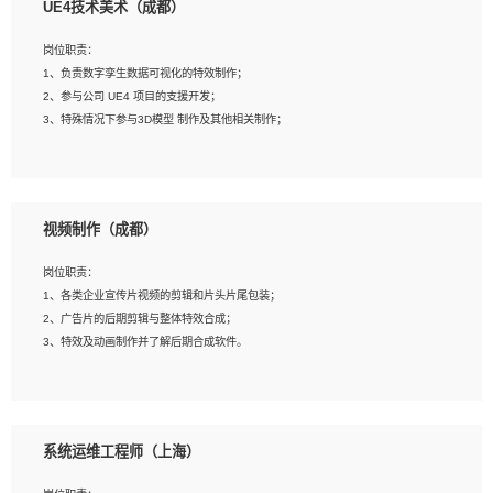
UE4技术美术（成都）
2、熟练掌握 Unity3D 程序开发，精通 C# 语言开发；
3、具有大量插件的使用调试经历，开发测试过 UWP 端程序者优先；
岗位职责：
4、有良好的沟通能力和团队合作意识；
1、负责数字孪生数据可视化的特效制作；
5、开发过 HoloLens 程序者优先。
2、参与公司 UE4 项目的支援开发；
3、特殊情况下参与3D模型 制作及其他相关制作；
岗位要求：
1、全日制本科以上学历，美术、动画相关专业毕业，具有相关效果制作经验2年以
视频制作（成都）
上；
2、熟练掌握 Particle 或 Niagara 制作特效模块；
岗位职责：
3、想象力丰富, 有一定的艺术审美深度；
1、各类企业宣传片视频的剪辑和片头片尾包装；
4、有良好的场景特效搭建功底；
2、广告片的后期剪辑与整体特效合成；
5、熟悉 3Ds Max 或者 Maya；
3、特效及动画制作并了解后期合成软件。
6、有良好的沟通能力和团队合作意识；
7、参与过建筑结构表现相关项目者优先
岗位要求：
1、热爱影视，责任心强，有强烈的兴趣和后期制作的主观能动性；
系统运维工程师（上海）
2、熟练使用After Effect、Photo Shop、熟练掌握视频剪辑和特效包装软件；
3、能对影片后期进行整体调色控制，具备一定审美感；