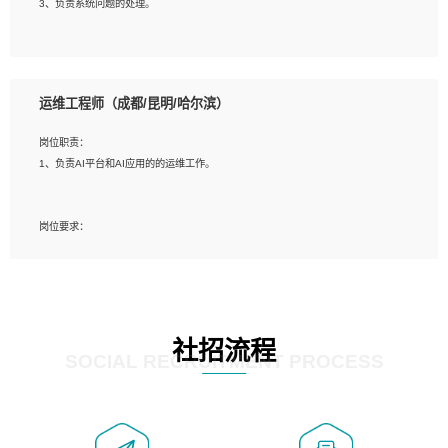
3、负责系统问题的处理。
5、必须有实际的生产环境系统维护经验。
6、有中国移动安全态势系统相关项目经验优先考虑。
岗位要求：
1、精通java编程，熟悉vue和jsp编程；
运维工程师（成都/昆明/哈尔滨）
2、熟悉linux命令；
3、熟练使用springmvc、springcloud、webservice等框架进行开发；
岗位职责：
4、熟练使用oracle、mysql进行开发；
1、负责AI平台和AI应用的的运维工作。
5、熟悉流程开发如使用activiti；
6、计算机相关专业本科以上学历，3年以上开发工作经验。
岗位要求：
1、计算机相关专业，大专以上学历，2年以上开发运维工作经验；
2、必须具备的能力：有丰富的运维开发和K8S运维经验；熟悉K8S、Git、docker
等相关工具使用；熟练掌握Linux环境下的Shell语言 ；工作责任感强、具有良好的
沟通能力、服务意识；
3、掌握Linux环境下的Python编程语言；
社招流程
4、掌握DevOps思想、方法和流程。Jenkins工具使用；
SOCIAL RECRUITMENT PROCESS
5、掌握常见中间件配置与优化，如mysql、nginx等；
6、掌握服务器的维护，熟悉linux系统的常用操作；
7、掌握和第三方系统API接口的维护操作，和安全漏洞扫描的修复工作。