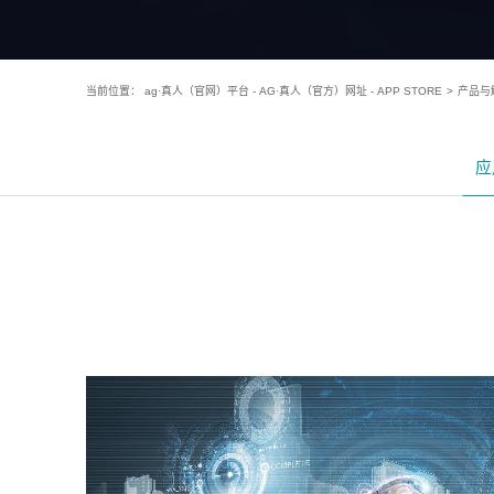
当前位置：
ag·真人（官网）平台 - AG·真人（官方）网址 - APP STORE
>
产品与
应